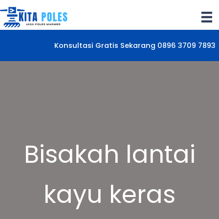
Lewati
ke
konten
Konsultasi Gratis Sekarang 0896 3709 7893
Bisakah lantai
kayu keras