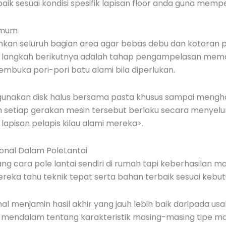
k sesuai kondisi spesifik lapisan floor anda guna mempe
 Umum
kan seluruh bagian area agar bebas debu dan kotoran p
ih langkah berikutnya adalah tahap pengampelasan memak
buka pori-pori batu alami bila diperlukan.
nakan disk halus bersama pasta khusus sampai menghas
m setiap gerakan mesin tersebut berlaku secara menyelur
apisan pelapis kilau alami mereka>.
onal Dalam PoleLantai
ng cara pole lantai sendiri di rumah tapi keberhasilan m
eka tahu teknik tepat serta bahan terbaik sesuai kebut
 menjamin hasil akhir yang jauh lebih baik daripada usa
mendalam tentang karakteristik masing-masing tipe mat