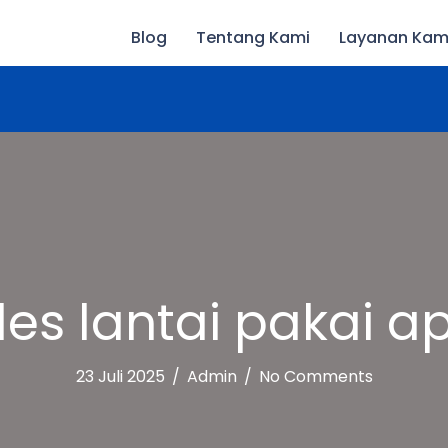
Blog
Tentang Kami
Layanan Kam
Konsultasi Gratis Sekarang 0896 3709 7893
les lantai pakai a
23 Juli 2025
/
Admin
/
No Comments