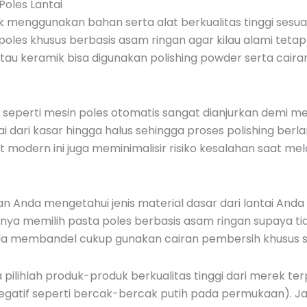
Poles Lantai
k menggunakan bahan serta alat berkualitas tinggi sesuai
 poles khusus berbasis asam ringan agar kilau alami teta
atau keramik bisa digunakan polishing powder serta cai
u seperti mesin poles otomatis sangat dianjurkan demi m
lai dari kasar hingga halus sehingga proses polishing ber
odern ini juga meminimalisir risiko kesalahan saat mela
n Anda mengetahui jenis material dasar dari lantai Anda
nya memilih pasta poles berbasis asam ringan supaya tid
oda membandel cukup gunakan cairan pembersih khusus se
ilihlah produk-produk berkualitas tinggi dari merek ter
gatif seperti bercak-bercak putih pada permukaan). J