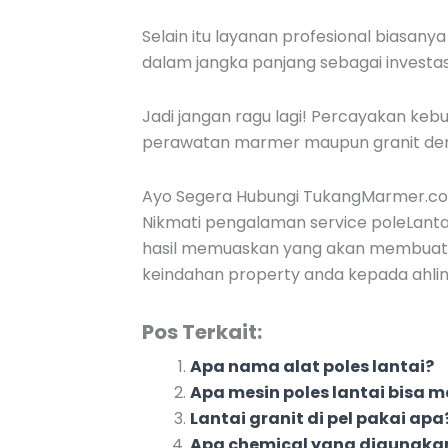
Selain itu layanan profesional biasa
dalam jangka panjang sebagai investasi 
Jadi jangan ragu lagi! Percayakan k
perawatan marmer maupun granit deng
Ayo Segera Hubungi TukangMarmer.c
Nikmati pengalaman service poleLantai
hasil memuaskan yang akan membuat r
keindahan property anda kepada ahlin
Pos Terkait:
Apa nama alat poles lantai?
Apa mesin poles lantai bisa
Lantai granit di pel pakai apa
Apa chemical yang digunaka