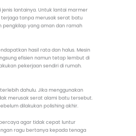
 jenis lantainya. Untuk lantai marmer
p terjaga tanpa merusak serat batu
ran pengkilap yang aman dan ramah
endapatkan hasil rata dan halus. Mesin
langsung efisien namun tetap lembut di
kukan pekerjaan sendiri di rumah.
 terlebih dahulu. Jika menggunakan
ak merusak serat alami batu tersebut.
belum dilakukan polishing akhir.
percaya agar tidak cepat luntur
angan ragu bertanya kepada tenaga