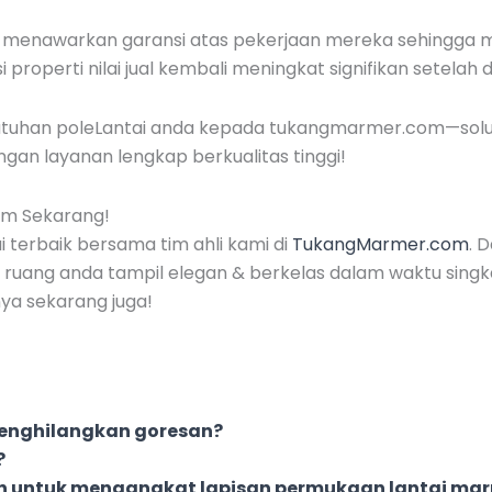
nya menawarkan garansi atas pekerjaan mereka sehingga
properti nilai jual kembali meningkat signifikan setelah 
ebutuhan poleLantai anda kepada tukangmarmer.com—sol
an layanan lengkap berkualitas tinggi!
om Sekarang!
 terbaik bersama tim ahli kami di
TukangMarmer.com
. 
uang anda tampil elegan & berkelas dalam waktu singk
ya sekarang juga!
 menghilangkan goresan?
?
n untuk mengangkat lapisan permukaan lantai ma