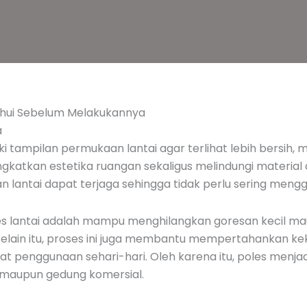
tahui Sebelum Melakukannya
a
 tampilan permukaan lantai agar terlihat lebih bersih, m
ngkatkan estetika ruangan sekaligus melindungi material
n lantai dapat terjaga sehingga tidak perlu sering meng
les lantai adalah mampu menghilangkan goresan kecil m
elain itu, proses ini juga membantu mempertahankan kek
penggunaan sehari-hari. Oleh karena itu, poles menjadi 
h maupun gedung komersial.